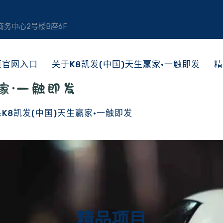
务中心2号楼B座6F
页官网入口
关于k8凯发(中国)天生赢家·一触即发
精
k8凯发(中国)天生赢家·一触即发
精品项目