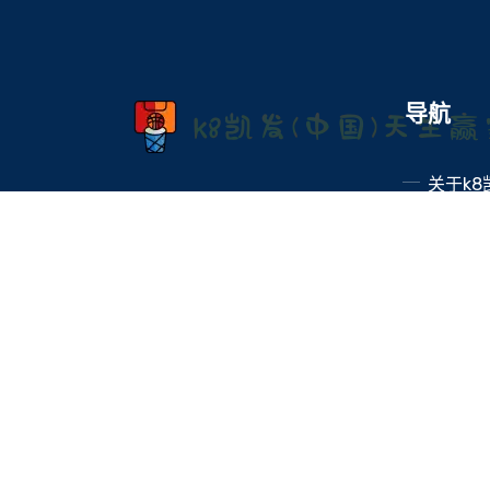
导航
关于k8
北京市海淀区蓝靛厂东路2
触即发
号院金源时代商务中心2号
精品项
楼B座6F
公司动
13202754738
全站ap
上班时间
联系k8
周一至周六：上午8点至下午5
触即发
点
周日休息