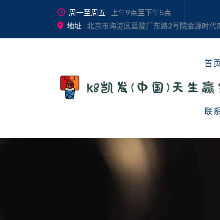
周一至周五
上午9点至下午5点
地址
北京市海淀区蓝靛厂东路2号院金源时代商
首
联系