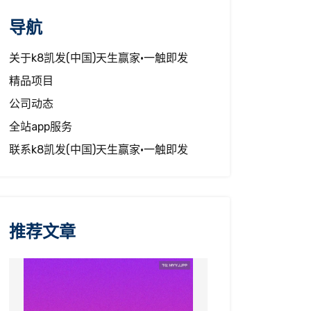
导航
关于k8凯发(中国)天生赢家·一触即发
精品项目
公司动态
全站app服务
联系k8凯发(中国)天生赢家·一触即发
推荐文章