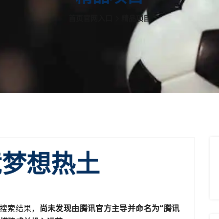
首页官网入口
精品项目
竞梦想热土
搜索结果，
尚未发现由腾讯官方主导并命名为“腾讯