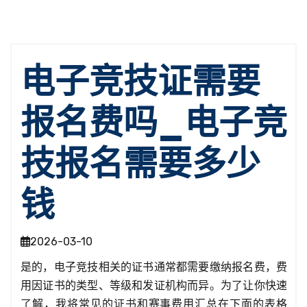
电子竞技证需要
报名费吗_电子竞
技报名需要多少
钱
2026-03-10
是的，电子竞技相关的证书通常都需要缴纳报名费，费
用因证书的类型、等级和发证机构而异。为了让你快速
了解，我将常见的证书和赛事费用汇总在下面的表格