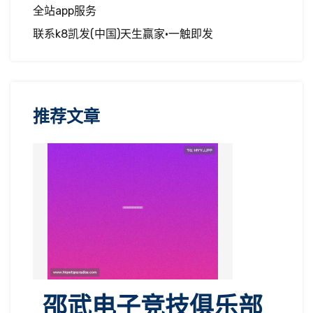
全站app服务
联系k8凯发(中国)天生赢家·一触即发
推荐文章
邵武电子竞技俱乐部